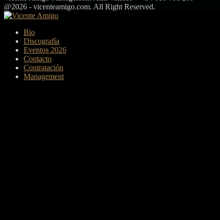
@2026 - vicenteamigo.com. All Right Reserved.
Facebook
Twitter
Instagram
Youtube
Bio
Discografía
Eventos 2026
Contacto
Contratación
Management