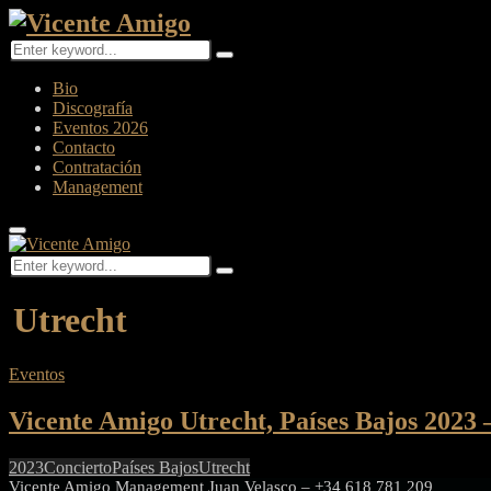
Search
Search
for:
Facebook
Twitter
Instagram
Youtube
Bio
Discografía
Eventos 2026
Contacto
Contratación
Management
Primary
Menu
Search
Search
for:
Utrecht
Eventos
Vicente Amigo Utrecht, Países Bajos 2023
2023
Concierto
Países Bajos
Utrecht
Vicente Amigo Management Juan Velasco – +34 618 781 209