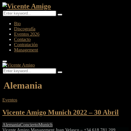
Search
Search
for:
Facebook
Twitter
Instagram
Youtube
Bio
Discografía
Eventos 2026
Contacto
Contratación
Management
Primary
Menu
Search
Search
for:
Alemania
Eventos
Vicente Amigo Munich 2022 – 30 Abril
Alemania
Concierto
Munich
Vicente Amigo Management Juan Velasco – +34 618 781 209