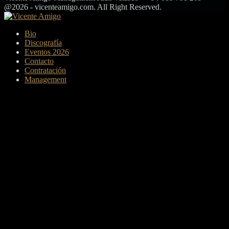
@2026 - vicenteamigo.com. All Right Reserved.
Facebook
Twitter
Instagram
Youtube
Bio
Discografía
Eventos 2026
Contacto
Contratación
Management